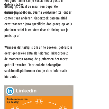
Het goed timen van je social media posts is 
Marketing tactiek
belangrijk omdat ze maar een beperkte 
levensduur hebben. Daarna verdwijnen ze ‘onder’ 
Marketing operatie
content van anderen. Onderzoek daarom altijd 
eerst wanneer jouw specifieke doelgroep op welk 
platform actief is en stem daar de timing van je 
posts op af. 
Wanneer dat lastig is om uit te zoeken, gebruik je 
eerst generieke data als leidraad: bijvoorbeeld 
de momenten waarop de platformen het meest 
gebruikt worden. Voor enkele belangrijke 
socialmediaplatformen vind je deze informatie 
hieronder.