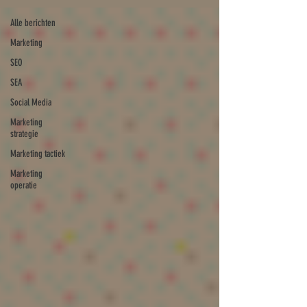
Alle berichten
Marketing
SEO
SEA
Social Media
Marketing
strategie
Marketing tactiek
Marketing
operatie