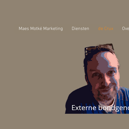
Maes Motké Marketing
Diensten
de Crux
Ove