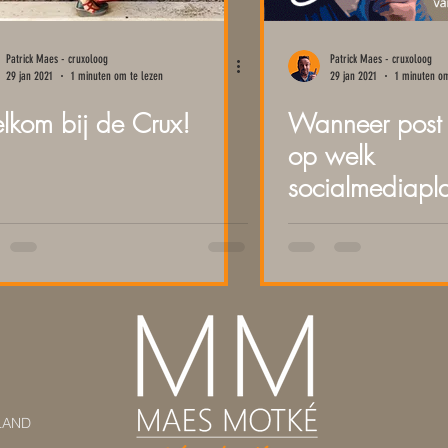
Patrick Maes - cruxoloog
Patrick Maes - cruxoloog
29 jan 2021
1 minuten om te lezen
29 jan 2021
1 minuten om
kom bij de Crux!
Wanneer post 
op welk
socialmediapl
LAND