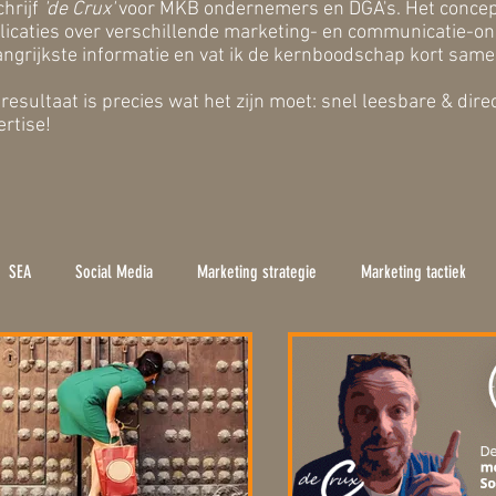
chrijf
'de Crux'
voor MKB ondernemers en DGA's. Het concept 
licaties over verschillende marketing- en communicatie-ond
angrijkste informatie en vat ik de kernboodschap kort same
 resultaat is precies wat het zijn moet: snel leesbare & dir
ertise!
SEA
Social Media
Marketing strategie
Marketing tactiek