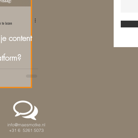
 te lezen
je content
atform?
info@maesmotke.nl
+31 6 5261 5073